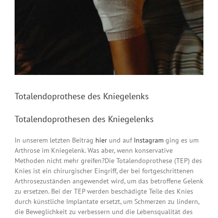
Totalendoprothese des Kniegelenks
Totalendoprothesen des Kniegelenks
In unserem letzten Beitrag
hier
und auf
Instagram
ging es um
Arthrose im Kniegelenk. Was aber, wenn konservative
Methoden nicht mehr greifen?Die Totalendoprothese (TEP) des
Knies ist ein chirurgischer Eingriff, der bei fortgeschrittenen
Arthrosezuständen angewendet wird, um das betroffene Gelenk
zu ersetzen. Bei der TEP werden beschädigte Teile des Knies
durch künstliche Implantate ersetzt, um Schmerzen zu lindern,
die Beweglichkeit zu verbessern und die Lebensqualität des